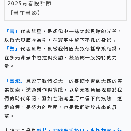
2025青春設計節
【彗生彗影】
「彗」
代表彗星，是想像中一抹穿越黑暗的光芒，
以微光與塵埃為引，在寰宇中留下不凡的身影；
「聚」
代表匯聚，象徵我們因大眾傳播學系相識，
在多元背景中碰撞與交融，凝結成一股獨特的力
量。
「慧聚」
見證了我們從大一的基礎學習到大四的專
業探索，透過創作與實踐，以多元視角展現屬於我
們的時代印記，猶如在浩瀚星河中留下的痕跡。這
趟旅程，是努力的證明，也是我們對於未來的展
望。
大致可區分為
影片、網路廣播節目、出版物類、行