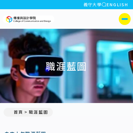
全站搜索
義守大學
ENGLISH
:::
義守大學傳播與設計學院
側選單
職涯藍圖
首頁
職涯藍圖